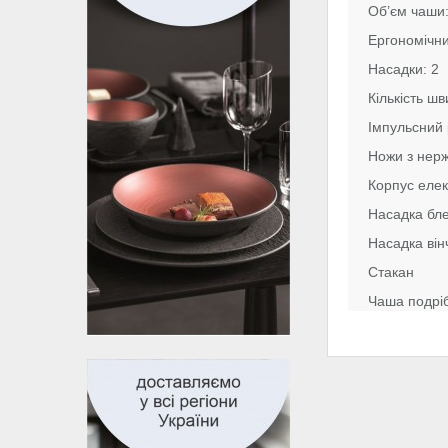
Об’єм чаши:
Ергономічн
Насадки: 2
Кількість шв
Імпульсний
Ножи з нерж
Корпус еле
Насадка бл
Насадка він
Стакан
Чаша подрі