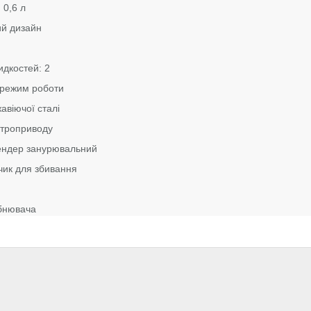
 0,6 л
ий дизайн
идкостей: 2
 режим роботи
авіючої сталі
ктроприводу
ендер занурювальний
чик для збивання
бнювача