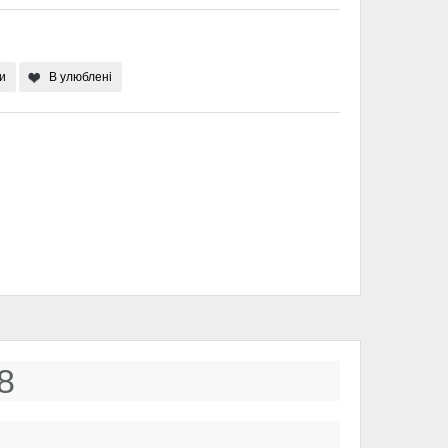
и
В улюблені
8