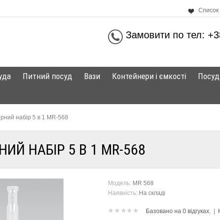
Список 
Замовити по тел: +3
уда
Питний посуд
Вази
Контейнери і ємкості
Посуд
рний набір 5 в 1 MR-568
ИЙ НАБІР 5 В 1 MR-568
Модель:
MR 568
Наявність:
На складі
Базовано на 0 відгуках.
|